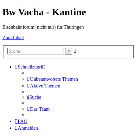
Bw Vacha - Kantine
Eisenbahnforum (nicht nur) für Thüringen
Zum Inhalt
Erweiterte
Suche
Suche
Schnellzugriff
Unbeantwortete Themen
Aktive Themen
Suche
Das Team
FAQ
Anmelden