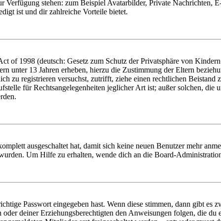
zur Verfügung stehen: zum Beispiel Avatarbilder, Private Nachrichten, 
igt ist und dir zahlreiche Vorteile bietet.
t of 1998 (deutsch: Gesetz zum Schutz der Privatsphäre von Kindern i
ern unter 13 Jahren erheben, hierzu die Zustimmung der Eltern bezieh
dich zu registrieren versuchst, zutrifft, ziehe einen rechtlichen Beista
stelle für Rechtsangelegenheiten jeglicher Art ist; außer solchen, die
erden.
 komplett ausgeschaltet hat, damit sich keine neuen Benutzer mehr anm
 wurden. Um Hilfe zu erhalten, wende dich an die Board-Administratio
richtige Passwort eingegeben hast. Wenn diese stimmen, dann gibt es
ern oder deiner Erziehungsberechtigten den Anweisungen folgen, die du e