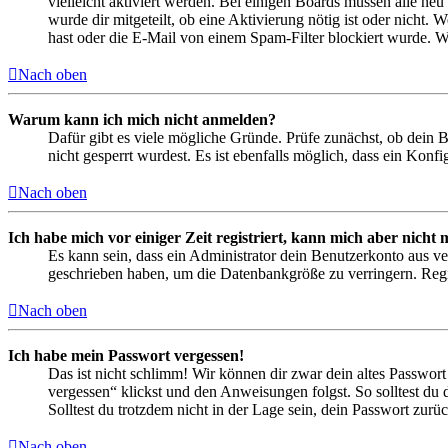
vielleicht aktiviert werden. Bei einigen Boards müssen alle neu
wurde dir mitgeteilt, ob eine Aktivierung nötig ist oder nicht
hast oder die E-Mail von einem Spam-Filter blockiert wurde. We
Nach oben
Warum kann ich mich nicht anmelden?
Dafür gibt es viele mögliche Gründe. Prüfe zunächst, ob dein 
nicht gesperrt wurdest. Es ist ebenfalls möglich, dass ein Konf
Nach oben
Ich habe mich vor einiger Zeit registriert, kann mich aber nich
Es kann sein, dass ein Administrator dein Benutzerkonto aus ve
geschrieben haben, um die Datenbankgröße zu verringern. Regis
Nach oben
Ich habe mein Passwort vergessen!
Das ist nicht schlimm! Wir können dir zwar dein altes Passwort
vergessen“ klickst und den Anweisungen folgst. So solltest du
Solltest du trotzdem nicht in der Lage sein, dein Passwort zur
Nach oben