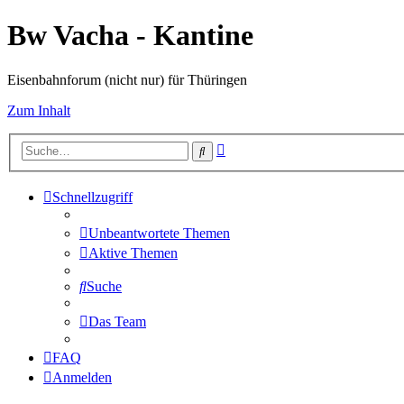
Bw Vacha - Kantine
Eisenbahnforum (nicht nur) für Thüringen
Zum Inhalt
Erweiterte
Suche
Suche
Schnellzugriff
Unbeantwortete Themen
Aktive Themen
Suche
Das Team
FAQ
Anmelden