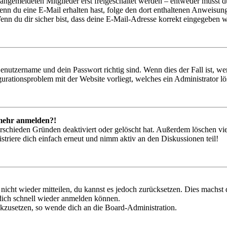
 angemeldeten Mitglieder erst freigeschaltet werden – entweder musst du
. Wenn du eine E-Mail erhalten hast, folge den dort enthaltenen Anweis
nn du dir sicher bist, dass deine E-Mail-Adresse korrekt eingegeben w
Benutzername und dein Passwort richtig sind. Wenn dies der Fall ist, w
igurationsproblem mit der Website vorliegt, welches ein Administrator l
t mehr anmelden?!
rschieden Gründen deaktiviert oder gelöscht hat. Außerdem löschen vie
triere dich einfach erneut und nimm aktiv an den Diskussionen teil!
 nicht wieder mitteilen, du kannst es jedoch zurücksetzen. Dies machs
 dich schnell wieder anmelden können.
ückzusetzen, so wende dich an die Board-Administration.