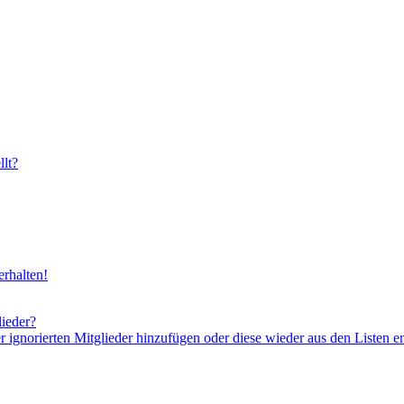
lt?
rhalten!
lieder?
er ignorierten Mitglieder hinzufügen oder diese wieder aus den Listen e